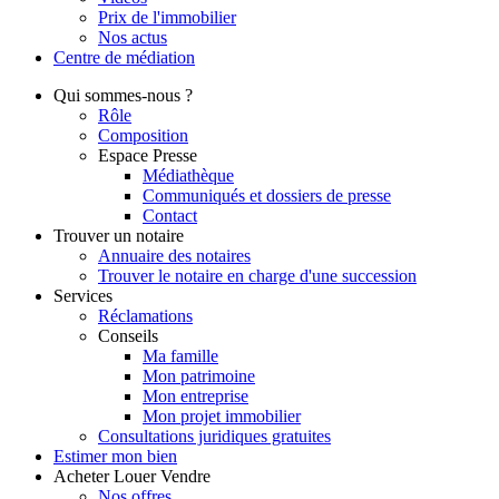
Prix de l'immobilier
Nos actus
Centre de
médiation
Qui
sommes-nous ?
Rôle
Composition
Espace Presse
Médiathèque
Communiqués et dossiers de presse
Contact
Trouver
un notaire
Annuaire des notaires
Trouver le notaire en charge d'une succession
Services
Réclamations
Conseils
Ma famille
Mon patrimoine
Mon entreprise
Mon projet immobilier
Consultations juridiques gratuites
Estimer
mon bien
Acheter
Louer
Vendre
Nos offres