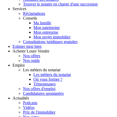
Trouver le notaire en charge d'une succession
Services
Réclamations
Conseils
Ma famille
Mon patrimoine
Mon entreprise
Mon projet immobilier
Consultations juridiques gratuites
Estimer
mon bien
Acheter
Louer
Vendre
Nos offres
Nos outils
Emploi
Les métiers du notariat
Les métiers du notariat
Où vous former ?
Témoignages
Nos offres d'emploi
Candidatures spontanées
Actualités
Podcasts
Vidéos
Prix de l'immobilier
Nos actus