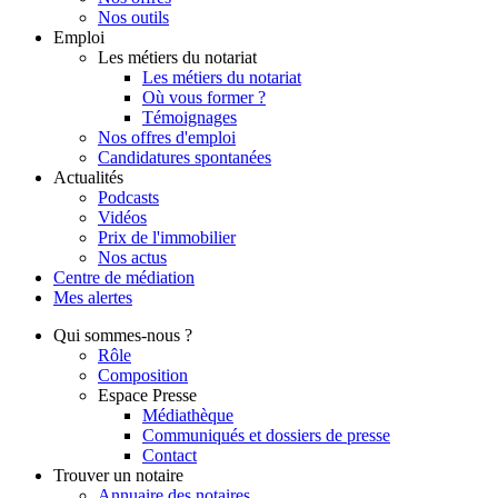
Nos outils
Emploi
Les métiers du notariat
Les métiers du notariat
Où vous former ?
Témoignages
Nos offres d'emploi
Candidatures spontanées
Actualités
Podcasts
Vidéos
Prix de l'immobilier
Nos actus
Centre de
médiation
Mes
alertes
Qui
sommes-nous ?
Rôle
Composition
Espace Presse
Médiathèque
Communiqués et dossiers de presse
Contact
Trouver
un notaire
Annuaire des notaires