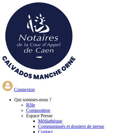
Aller
au
contenu
principal
Connexion
Qui
sommes-nous ?
Rôle
Composition
Espace Presse
Médiathèque
Communiqués et dossiers de presse
Contact