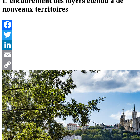
L'encadrement des loyers étendu à de
nouveaux territoires
Facebook
Twitter
LinkedIn
Email
Copy
Link