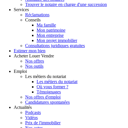
Trouver le notaire en charge d'une succession
Services
Réclamations
Conseils
Ma famille
Mon patrimoine
Mon entreprise
Mon projet immobilier
Consultations juridiques gratuites
Estimer
mon bien
Acheter
Louer
Vendre
Nos offres
Nos outils
Emploi
Les métiers du notariat
Les métiers du notariat
Où vous former ?
Témoignages
Nos offres d'emploi
Candidatures spontanées
Actualités
Podcasts
Vidéos
Prix de l'immobilier
Nos actus