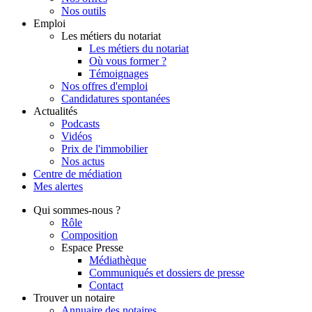
Nos outils
Emploi
Les métiers du notariat
Les métiers du notariat
Où vous former ?
Témoignages
Nos offres d'emploi
Candidatures spontanées
Actualités
Podcasts
Vidéos
Prix de l'immobilier
Nos actus
Centre de
médiation
Mes
alertes
Qui
sommes-nous ?
Rôle
Composition
Espace Presse
Médiathèque
Communiqués et dossiers de presse
Contact
Trouver
un notaire
Annuaire des notaires