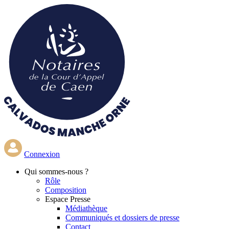
Aller
au
contenu
principal
Connexion
Qui
sommes-nous ?
Rôle
Composition
Espace Presse
Médiathèque
Communiqués et dossiers de presse
Contact