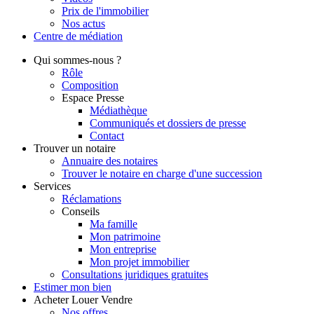
Prix de l'immobilier
Nos actus
Centre de
médiation
Qui
sommes-nous ?
Rôle
Composition
Espace Presse
Médiathèque
Communiqués et dossiers de presse
Contact
Trouver
un notaire
Annuaire des notaires
Trouver le notaire en charge d'une succession
Services
Réclamations
Conseils
Ma famille
Mon patrimoine
Mon entreprise
Mon projet immobilier
Consultations juridiques gratuites
Estimer
mon bien
Acheter
Louer
Vendre
Nos offres