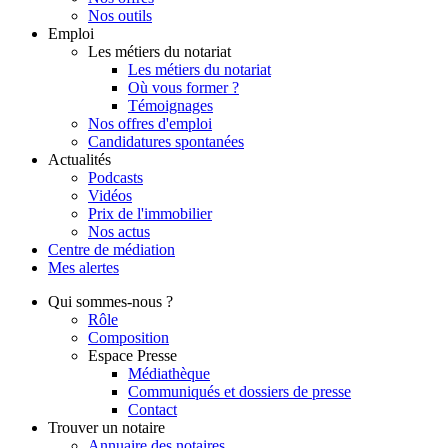
Nos outils
Emploi
Les métiers du notariat
Les métiers du notariat
Où vous former ?
Témoignages
Nos offres d'emploi
Candidatures spontanées
Actualités
Podcasts
Vidéos
Prix de l'immobilier
Nos actus
Centre de
médiation
Mes
alertes
Qui
sommes-nous ?
Rôle
Composition
Espace Presse
Médiathèque
Communiqués et dossiers de presse
Contact
Trouver
un notaire
Annuaire des notaires