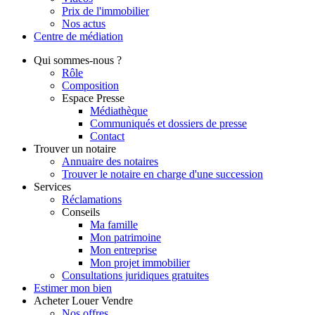
Prix de l'immobilier
Nos actus
Centre de
médiation
Qui
sommes-nous ?
Rôle
Composition
Espace Presse
Médiathèque
Communiqués et dossiers de presse
Contact
Trouver
un notaire
Annuaire des notaires
Trouver le notaire en charge d'une succession
Services
Réclamations
Conseils
Ma famille
Mon patrimoine
Mon entreprise
Mon projet immobilier
Consultations juridiques gratuites
Estimer
mon bien
Acheter
Louer
Vendre
Nos offres