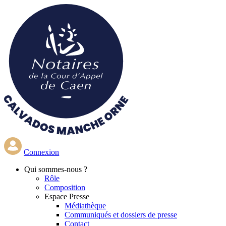
Aller
au
contenu
principal
Connexion
Qui
sommes-nous ?
Rôle
Composition
Espace Presse
Médiathèque
Communiqués et dossiers de presse
Contact