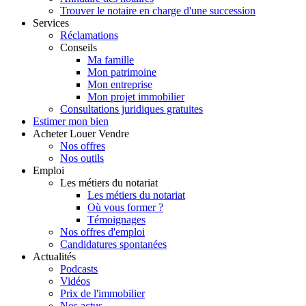
Trouver le notaire en charge d'une succession
Services
Réclamations
Conseils
Ma famille
Mon patrimoine
Mon entreprise
Mon projet immobilier
Consultations juridiques gratuites
Estimer
mon bien
Acheter
Louer
Vendre
Nos offres
Nos outils
Emploi
Les métiers du notariat
Les métiers du notariat
Où vous former ?
Témoignages
Nos offres d'emploi
Candidatures spontanées
Actualités
Podcasts
Vidéos
Prix de l'immobilier
Nos actus