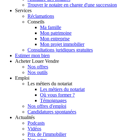
Trouver le notaire en charge d'une succession
Services
Réclamations
Conseils
Ma famille
Mon patrimoine
Mon entreprise
Mon projet immobilier
Consultations juridiques gratuites
Estimer
mon bien
Acheter
Louer
Vendre
Nos offres
Nos outils
Emploi
Les métiers du notariat
Les métiers du notariat
Où vous former ?
Témoignages
Nos offres d'emploi
Candidatures spontanées
Actualités
Podcasts
Vidéos
Prix de l'immobilier
Nos actus