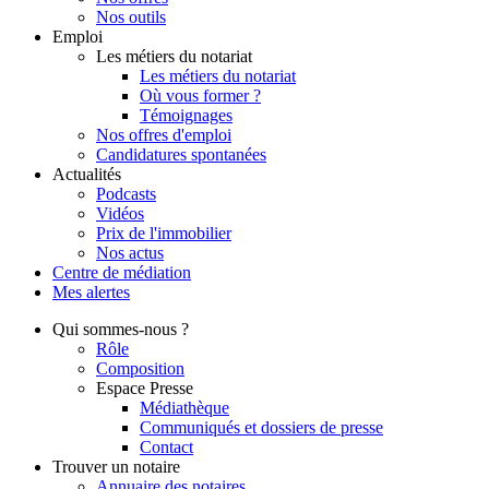
Nos outils
Emploi
Les métiers du notariat
Les métiers du notariat
Où vous former ?
Témoignages
Nos offres d'emploi
Candidatures spontanées
Actualités
Podcasts
Vidéos
Prix de l'immobilier
Nos actus
Centre de
médiation
Mes
alertes
Qui
sommes-nous ?
Rôle
Composition
Espace Presse
Médiathèque
Communiqués et dossiers de presse
Contact
Trouver
un notaire
Annuaire des notaires