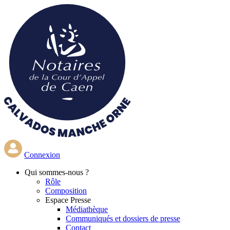
Aller
au
contenu
principal
Connexion
Qui
sommes-nous ?
Rôle
Composition
Espace Presse
Médiathèque
Communiqués et dossiers de presse
Contact