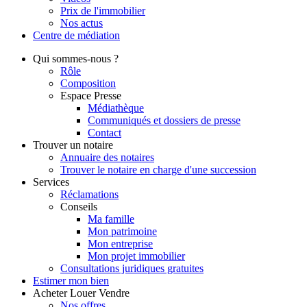
Prix de l'immobilier
Nos actus
Centre de
médiation
Qui
sommes-nous ?
Rôle
Composition
Espace Presse
Médiathèque
Communiqués et dossiers de presse
Contact
Trouver
un notaire
Annuaire des notaires
Trouver le notaire en charge d'une succession
Services
Réclamations
Conseils
Ma famille
Mon patrimoine
Mon entreprise
Mon projet immobilier
Consultations juridiques gratuites
Estimer
mon bien
Acheter
Louer
Vendre
Nos offres