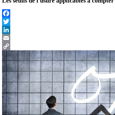
Les seuils de l'usure applicables à compter 
Facebook
Twitter
LinkedIn
Email
Copy
Link