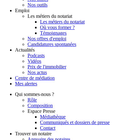
Nos outils
Emploi
Les métiers du notariat
Les métiers du notariat
Où vous former ?
Témoignages
Nos offres d'emploi
Candidatures spontanées
Actualités
Podcasts
Vidéos
Prix de l'immobilier
Nos actus
Centre de
médiation
Mes
alertes
Qui
sommes-nous ?
Rôle
Composition
Espace Presse
Médiathèque
Communiqués et dossiers de presse
Contact
Trouver
un notaire
Annuaire des notaires