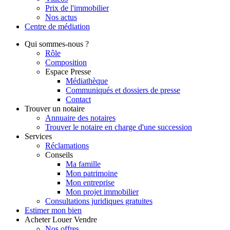
Prix de l'immobilier
Nos actus
Centre de
médiation
Qui
sommes-nous ?
Rôle
Composition
Espace Presse
Médiathèque
Communiqués et dossiers de presse
Contact
Trouver
un notaire
Annuaire des notaires
Trouver le notaire en charge d'une succession
Services
Réclamations
Conseils
Ma famille
Mon patrimoine
Mon entreprise
Mon projet immobilier
Consultations juridiques gratuites
Estimer
mon bien
Acheter
Louer
Vendre
Nos offres