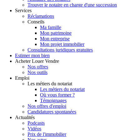
Trouver le notaire en charge d'une succession
Services
Réclamations
Conseils
Ma famille
Mon patrimoine
Mon entreprise
Mon projet immobilier
Consultations juridiques gratuites
Estimer
mon bien
Acheter
Louer
Vendre
Nos offres
Nos outils
Emploi
Les métiers du notariat
Les métiers du notariat
Où vous former ?
Témoignages
Nos offres d'emploi
Candidatures spontanées
Actualités
Podcasts
Vidéos
Prix de l'immobilier
Nos actus