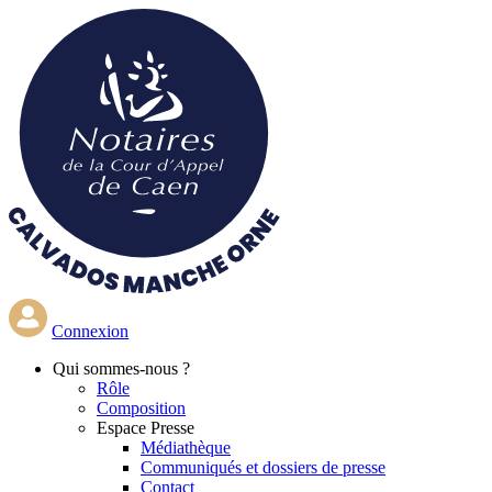
Aller
au
contenu
principal
Connexion
Qui
sommes-nous ?
Rôle
Composition
Espace Presse
Médiathèque
Communiqués et dossiers de presse
Contact