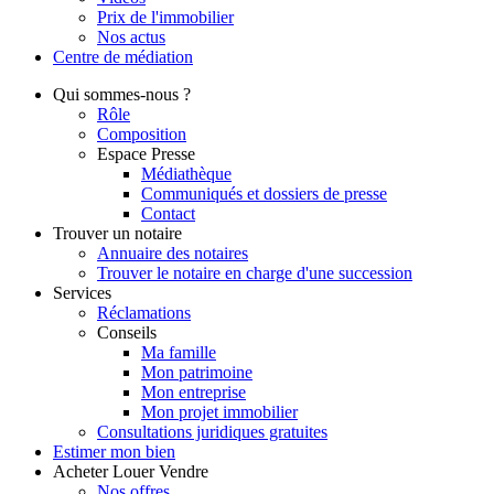
Prix de l'immobilier
Nos actus
Centre de
médiation
Qui
sommes-nous ?
Rôle
Composition
Espace Presse
Médiathèque
Communiqués et dossiers de presse
Contact
Trouver
un notaire
Annuaire des notaires
Trouver le notaire en charge d'une succession
Services
Réclamations
Conseils
Ma famille
Mon patrimoine
Mon entreprise
Mon projet immobilier
Consultations juridiques gratuites
Estimer
mon bien
Acheter
Louer
Vendre
Nos offres