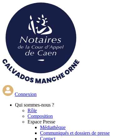
Aller
au
contenu
principal
Connexion
Qui
sommes-nous ?
Rôle
Composition
Espace Presse
Médiathèque
Communiqués et dossiers de presse
Contact