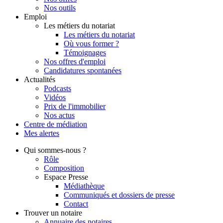
Nos outils
Emploi
Les métiers du notariat
Les métiers du notariat
Où vous former ?
Témoignages
Nos offres d'emploi
Candidatures spontanées
Actualités
Podcasts
Vidéos
Prix de l'immobilier
Nos actus
Centre de
médiation
Mes
alertes
Qui
sommes-nous ?
Rôle
Composition
Espace Presse
Médiathèque
Communiqués et dossiers de presse
Contact
Trouver
un notaire
Annuaire des notaires