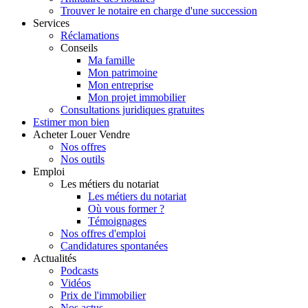
Trouver le notaire en charge d'une succession
Services
Réclamations
Conseils
Ma famille
Mon patrimoine
Mon entreprise
Mon projet immobilier
Consultations juridiques gratuites
Estimer
mon bien
Acheter
Louer
Vendre
Nos offres
Nos outils
Emploi
Les métiers du notariat
Les métiers du notariat
Où vous former ?
Témoignages
Nos offres d'emploi
Candidatures spontanées
Actualités
Podcasts
Vidéos
Prix de l'immobilier
Nos actus