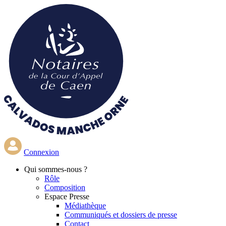
Aller
au
contenu
principal
Connexion
Qui
sommes-nous ?
Rôle
Composition
Espace Presse
Médiathèque
Communiqués et dossiers de presse
Contact