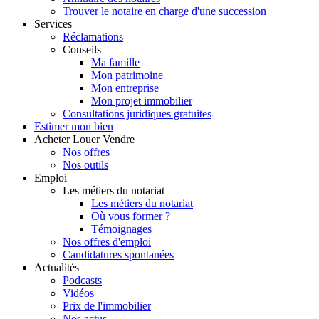
Trouver le notaire en charge d'une succession
Services
Réclamations
Conseils
Ma famille
Mon patrimoine
Mon entreprise
Mon projet immobilier
Consultations juridiques gratuites
Estimer
mon bien
Acheter
Louer
Vendre
Nos offres
Nos outils
Emploi
Les métiers du notariat
Les métiers du notariat
Où vous former ?
Témoignages
Nos offres d'emploi
Candidatures spontanées
Actualités
Podcasts
Vidéos
Prix de l'immobilier
Nos actus