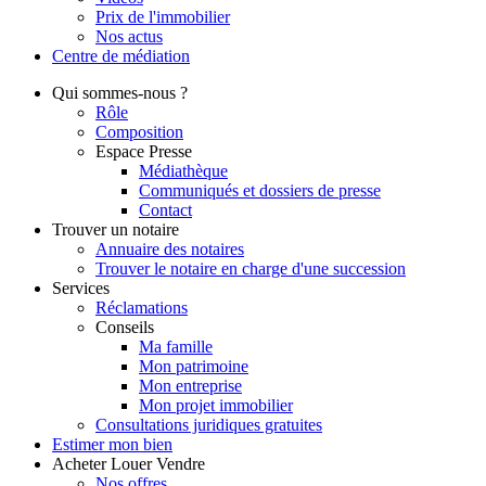
Prix de l'immobilier
Nos actus
Centre de
médiation
Qui
sommes-nous ?
Rôle
Composition
Espace Presse
Médiathèque
Communiqués et dossiers de presse
Contact
Trouver
un notaire
Annuaire des notaires
Trouver le notaire en charge d'une succession
Services
Réclamations
Conseils
Ma famille
Mon patrimoine
Mon entreprise
Mon projet immobilier
Consultations juridiques gratuites
Estimer
mon bien
Acheter
Louer
Vendre
Nos offres