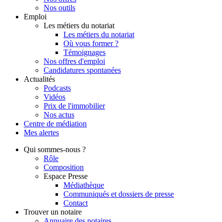
Nos outils
Emploi
Les métiers du notariat
Les métiers du notariat
Où vous former ?
Témoignages
Nos offres d'emploi
Candidatures spontanées
Actualités
Podcasts
Vidéos
Prix de l'immobilier
Nos actus
Centre de
médiation
Mes
alertes
Qui
sommes-nous ?
Rôle
Composition
Espace Presse
Médiathèque
Communiqués et dossiers de presse
Contact
Trouver
un notaire
Annuaire des notaires