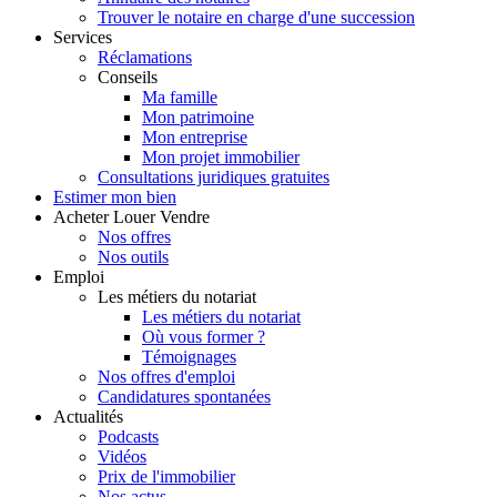
Trouver le notaire en charge d'une succession
Services
Réclamations
Conseils
Ma famille
Mon patrimoine
Mon entreprise
Mon projet immobilier
Consultations juridiques gratuites
Estimer
mon bien
Acheter
Louer
Vendre
Nos offres
Nos outils
Emploi
Les métiers du notariat
Les métiers du notariat
Où vous former ?
Témoignages
Nos offres d'emploi
Candidatures spontanées
Actualités
Podcasts
Vidéos
Prix de l'immobilier
Nos actus