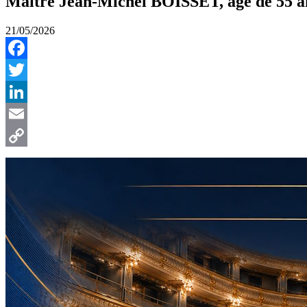
Maître Jean-Michel BOISSET, âgé de 55 ans,
21/05/2026
Facebook
Twitter
LinkedIn
Email
Copy
Link