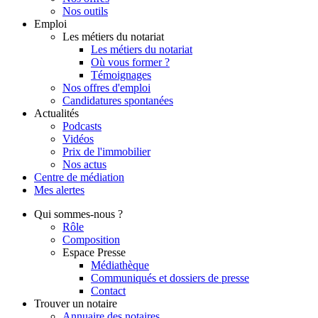
Nos outils
Emploi
Les métiers du notariat
Les métiers du notariat
Où vous former ?
Témoignages
Nos offres d'emploi
Candidatures spontanées
Actualités
Podcasts
Vidéos
Prix de l'immobilier
Nos actus
Centre de
médiation
Mes
alertes
Qui
sommes-nous ?
Rôle
Composition
Espace Presse
Médiathèque
Communiqués et dossiers de presse
Contact
Trouver
un notaire
Annuaire des notaires