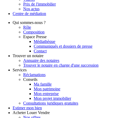
Prix de l'immobilier
Nos actus
Centre de
médiation
Qui
sommes-nous ?
Rôle
Composition
Espace Presse
Médiathèque
Communiqués et dossiers de presse
Contact
Trouver
un notaire
Annuaire des notaires
Trouver le notaire en charge d'une succession
Services
Réclamations
Conseils
Ma famille
Mon patrimoine
Mon entreprise
Mon projet immobilier
Consultations juridiques gratuites
Estimer
mon bien
Acheter
Louer
Vendre
Nos offres