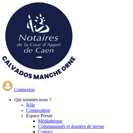
Aller
au
contenu
principal
Connexion
Qui
sommes-nous ?
Rôle
Composition
Espace Presse
Médiathèque
Communiqués et dossiers de presse
Contact