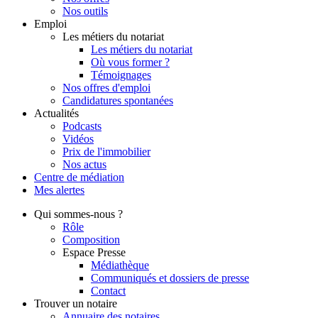
Nos outils
Emploi
Les métiers du notariat
Les métiers du notariat
Où vous former ?
Témoignages
Nos offres d'emploi
Candidatures spontanées
Actualités
Podcasts
Vidéos
Prix de l'immobilier
Nos actus
Centre de
médiation
Mes
alertes
Qui
sommes-nous ?
Rôle
Composition
Espace Presse
Médiathèque
Communiqués et dossiers de presse
Contact
Trouver
un notaire
Annuaire des notaires