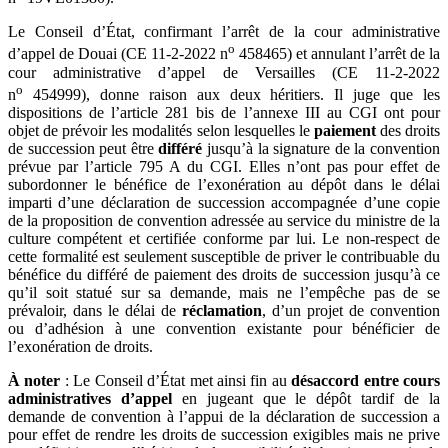
Le Conseil d’État, confirmant l’arrêt de la cour administrative
o
d’appel de Douai (CE 11-2-2022 n
458465) et annulant l’arrêt de la
cour administrative d’appel de Versailles (CE 11-2-2022
o
n
454999), donne raison aux deux héritiers. Il juge que les
dispositions de l’article 281 bis de l’annexe III au CGI ont pour
objet de prévoir les modalités selon lesquelles le
paiement
des droits
de succession peut être
différé
jusqu’à la signature de la convention
prévue par l’article 795 A du CGI. Elles n’ont pas pour effet de
subordonner le bénéfice de l’exonération au dépôt dans le délai
imparti d’une déclaration de succession accompagnée d’une copie
de la proposition de convention adressée au service du ministre de la
culture compétent et certifiée conforme par lui. Le non-respect de
cette formalité est seulement susceptible de priver le contribuable du
bénéfice du différé de paiement des droits de succession jusqu’à ce
qu’il soit statué sur sa demande, mais ne l’empêche pas de se
prévaloir, dans le délai de
réclamation
, d’un projet de convention
ou d’adhésion à une convention existante pour bénéficier de
l’exonération de droits.
À noter
: Le Conseil d’État met ainsi fin au
désaccord entre cours
administratives d’appel
en jugeant que le dépôt tardif de la
demande de convention à l’appui de la déclaration de succession a
pour effet de rendre les droits de succession exigibles mais ne prive