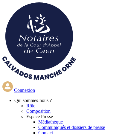
Aller
au
contenu
principal
Connexion
Qui
sommes-nous ?
Rôle
Composition
Espace Presse
Médiathèque
Communiqués et dossiers de presse
Contact