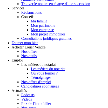
Trouver le notaire en charge d'une succession
Services
Réclamations
Conseils
Ma famille
Mon patrimoine
Mon entreprise
Mon projet immobilier
Consultations juridiques gratuites
Estimer
mon bien
Acheter
Louer
Vendre
Nos offres
Nos outils
Emploi
Les métiers du notariat
Les métiers du notariat
Où vous former ?
Témoignages
Nos offres d'emploi
Candidatures spontanées
Actualités
Podcasts
Vidéos
Prix de l'immobilier
Nos actus