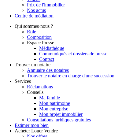
Prix de l'immobilier
Nos actus
Centre de
médiation
Qui
sommes-nous ?
Rôle
Composition
Espace Presse
Médiathèque
Communiqués et dossiers de presse
Contact
Trouver
un notaire
Annuaire des notaires
Trouver le notaire en charge d'une succession
Services
Réclamations
Conseils
Ma famille
Mon patrimoine
Mon entreprise
Mon projet immobilier
Consultations juridiques gratuites
Estimer
mon bien
Acheter
Louer
Vendre
Nos offres