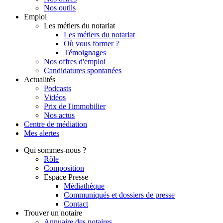
Nos outils
Emploi
Les métiers du notariat
Les métiers du notariat
Où vous former ?
Témoignages
Nos offres d'emploi
Candidatures spontanées
Actualités
Podcasts
Vidéos
Prix de l'immobilier
Nos actus
Centre de
médiation
Mes
alertes
Qui
sommes-nous ?
Rôle
Composition
Espace Presse
Médiathèque
Communiqués et dossiers de presse
Contact
Trouver
un notaire
Annuaire des notaires