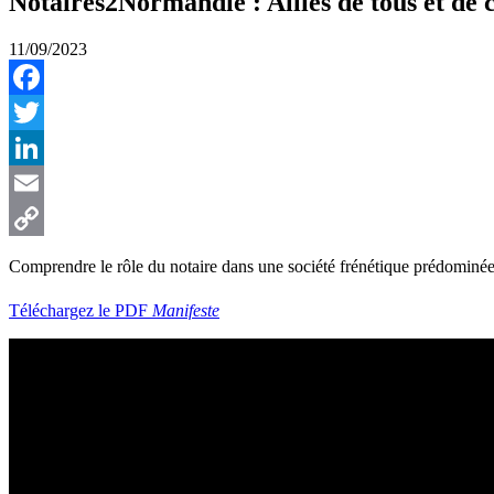
Notaires2Normandie : Alliés de tous et de
11/09/2023
Facebook
Twitter
LinkedIn
Email
Copy
Comprendre le rôle du notaire dans une société frénétique prédominée 
Link
Téléchargez le PDF
Manifeste