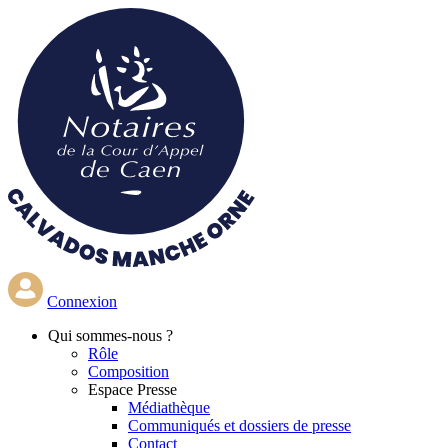
Aller
au
contenu
principal
Connexion
Qui
sommes-nous ?
Rôle
Composition
Espace Presse
Médiathèque
Communiqués et dossiers de presse
Contact