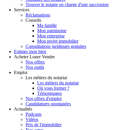
Trouver le notaire en charge d'une succession
Services
Réclamations
Conseils
Ma famille
Mon patrimoine
Mon entreprise
Mon projet immobilier
Consultations juridiques gratuites
Estimer
mon bien
Acheter
Louer
Vendre
Nos offres
Nos outils
Emploi
Les métiers du notariat
Les métiers du notariat
Où vous former ?
Témoignages
Nos offres d'emploi
Candidatures spontanées
Actualités
Podcasts
Vidéos
Prix de l'immobilier
Nos actus