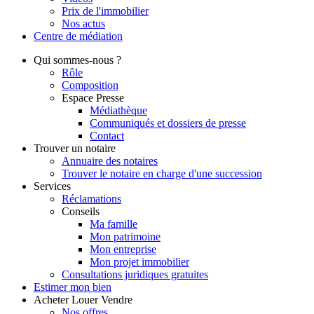
Prix de l'immobilier
Nos actus
Centre de
médiation
Qui
sommes-nous ?
Rôle
Composition
Espace Presse
Médiathèque
Communiqués et dossiers de presse
Contact
Trouver
un notaire
Annuaire des notaires
Trouver le notaire en charge d'une succession
Services
Réclamations
Conseils
Ma famille
Mon patrimoine
Mon entreprise
Mon projet immobilier
Consultations juridiques gratuites
Estimer
mon bien
Acheter
Louer
Vendre
Nos offres