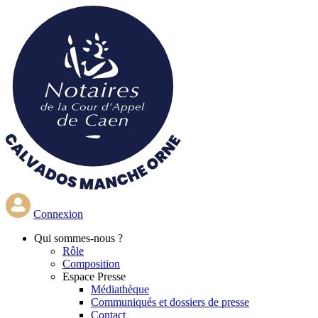
Aller
au
contenu
principal
Connexion
Qui
sommes-nous ?
Rôle
Composition
Espace Presse
Médiathèque
Communiqués et dossiers de presse
Contact