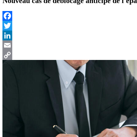
Nouveau cas de déblocage anticipé de l'épa
Facebook
Twitter
LinkedIn
Email
Copy
Link