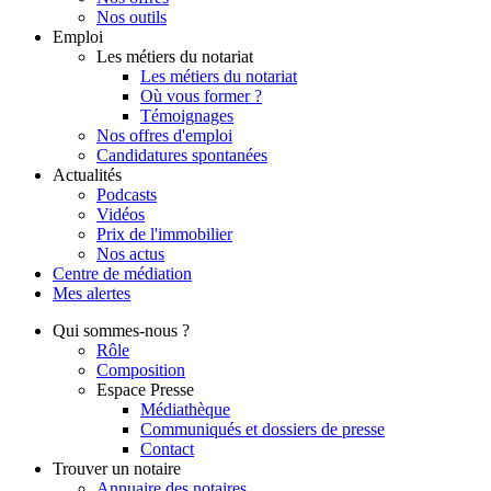
Nos outils
Emploi
Les métiers du notariat
Les métiers du notariat
Où vous former ?
Témoignages
Nos offres d'emploi
Candidatures spontanées
Actualités
Podcasts
Vidéos
Prix de l'immobilier
Nos actus
Centre de
médiation
Mes
alertes
Qui
sommes-nous ?
Rôle
Composition
Espace Presse
Médiathèque
Communiqués et dossiers de presse
Contact
Trouver
un notaire
Annuaire des notaires