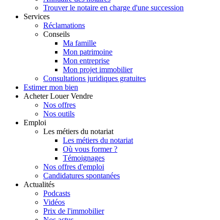
Trouver le notaire en charge d'une succession
Services
Réclamations
Conseils
Ma famille
Mon patrimoine
Mon entreprise
Mon projet immobilier
Consultations juridiques gratuites
Estimer
mon bien
Acheter
Louer
Vendre
Nos offres
Nos outils
Emploi
Les métiers du notariat
Les métiers du notariat
Où vous former ?
Témoignages
Nos offres d'emploi
Candidatures spontanées
Actualités
Podcasts
Vidéos
Prix de l'immobilier
Nos actus