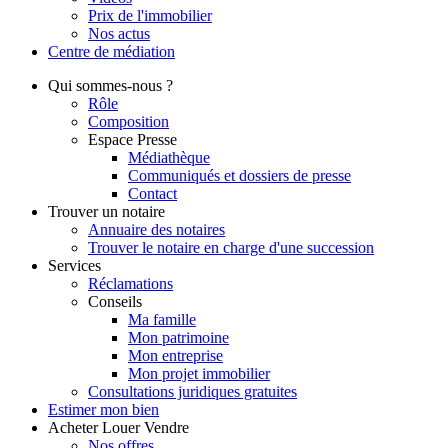
Prix de l'immobilier
Nos actus
Centre de
médiation
Qui
sommes-nous ?
Rôle
Composition
Espace Presse
Médiathèque
Communiqués et dossiers de presse
Contact
Trouver
un notaire
Annuaire des notaires
Trouver le notaire en charge d'une succession
Services
Réclamations
Conseils
Ma famille
Mon patrimoine
Mon entreprise
Mon projet immobilier
Consultations juridiques gratuites
Estimer
mon bien
Acheter
Louer
Vendre
Nos offres