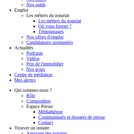
Nos outils
Emploi
Les métiers du notariat
Les métiers du notariat
Où vous former ?
Témoignages
Nos offres d'emploi
Candidatures spontanées
Actualités
Podcasts
Vidéos
Prix de l'immobilier
Nos actus
Centre de
médiation
Mes
alertes
Qui
sommes-nous ?
Rôle
Composition
Espace Presse
Médiathèque
Communiqués et dossiers de presse
Contact
Trouver
un notaire
Annuaire des notaires