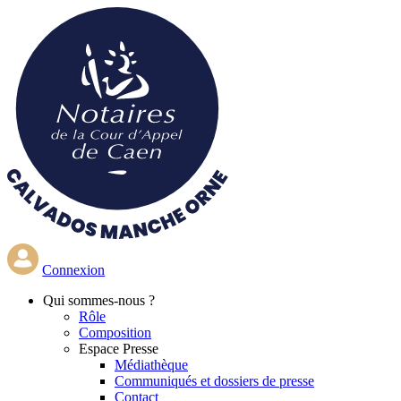
Aller
au
contenu
principal
Connexion
Qui
sommes-nous ?
Rôle
Composition
Espace Presse
Médiathèque
Communiqués et dossiers de presse
Contact