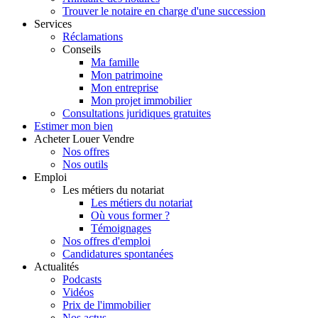
Trouver le notaire en charge d'une succession
Services
Réclamations
Conseils
Ma famille
Mon patrimoine
Mon entreprise
Mon projet immobilier
Consultations juridiques gratuites
Estimer
mon bien
Acheter
Louer
Vendre
Nos offres
Nos outils
Emploi
Les métiers du notariat
Les métiers du notariat
Où vous former ?
Témoignages
Nos offres d'emploi
Candidatures spontanées
Actualités
Podcasts
Vidéos
Prix de l'immobilier
Nos actus