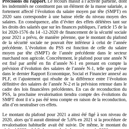
Précisions du rapport.
Le recours massif à l’activité partielle, dont
les indemnités ne constituent pas un élément de la masse salariale, a
fortement affecté l’évolution du salaire moyen par tête (SMPT) en
2020 sans correspondre à une baisse réelle du niveau moyen des
salaires. En conséquence, afin d’éviter des effets délétères tant sur
les droits des salariés que sur les finances publiques, l’article 15 de la
loi 2020-1576 du 14 -12-2020 de financement de la sécurité sociale
pour 2021 a prévu, de manière pérenne, que le montant du plafond
de la sécurité sociale ne pouvait être inférieur à celui de l’année
précédente. L’évolution du PSS est fonction de celle du salaire
moyen par tête (SMPT) de l’année précédente dans le secteur
marchand non agricole. Concrètement, le plafond pour une année N
est fixé par arrêté en fin d’année N-1 en prenant en compte la
prévision d’évolution des salaires de l’année N-1, telle que prévue
dans le dernier Rapport Economique, Social et Financier annexé au
PLF, et l’ajustement qui résulte de la différence entre l’évolution
définitive des salaires de l’année N-2 et la prévision retenue dans le
cadre des lois financières précédentes. En cas de reconduction du
PSS, la prochaine revalorisation tiendra compte des évolutions du
SMPT dont il n’a pas été tenu compte en raison de la reconduction,
afin d’en neutraliser ces effets.
Le montant du plafond pour 2021 a ainsi été figé à son niveau de
2020, alors qu’il aurait diminué de 5,6% en 2021 si la procédure de
revalorisation habituelle avait été suivie. De même, le montant du