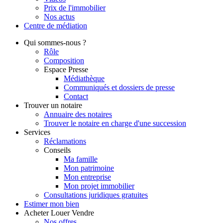
Prix de l'immobilier
Nos actus
Centre de
médiation
Qui
sommes-nous ?
Rôle
Composition
Espace Presse
Médiathèque
Communiqués et dossiers de presse
Contact
Trouver
un notaire
Annuaire des notaires
Trouver le notaire en charge d'une succession
Services
Réclamations
Conseils
Ma famille
Mon patrimoine
Mon entreprise
Mon projet immobilier
Consultations juridiques gratuites
Estimer
mon bien
Acheter
Louer
Vendre
Nos offres