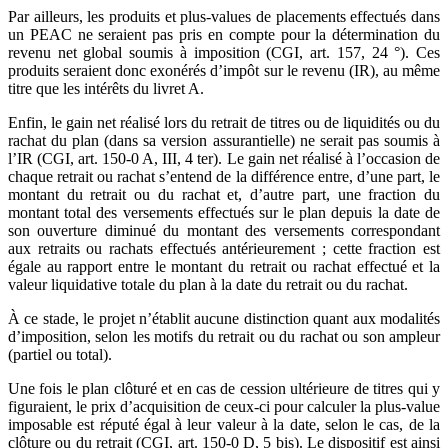
Par ailleurs, les produits et plus-values de placements effectués dans
un PEAC ne seraient pas pris en compte pour la détermination du
revenu net global soumis à imposition (CGI, art. 157, 24 °). Ces
produits seraient donc exonérés d’impôt sur le revenu (IR), au même
titre que les intérêts du livret A.
Enfin, le gain net réalisé lors du retrait de titres ou de liquidités ou du
rachat du plan (dans sa version assurantielle) ne serait pas soumis à
l’IR (CGI, art. 150-0 A, III, 4 ter). Le gain net réalisé à l’occasion de
chaque retrait ou rachat s’entend de la différence entre, d’une part, le
montant du retrait ou du rachat et, d’autre part, une fraction du
montant total des versements effectués sur le plan depuis la date de
son ouverture diminué du montant des versements correspondant
aux retraits ou rachats effectués antérieurement ; cette fraction est
égale au rapport entre le montant du retrait ou rachat effectué et la
valeur liquidative totale du plan à la date du retrait ou du rachat.
À ce stade, le projet n’établit aucune distinction quant aux modalités
d’imposition, selon les motifs du retrait ou du rachat ou son ampleur
(partiel ou total).
Une fois le plan clôturé et en cas de cession ultérieure de titres qui y
figuraient, le prix d’acquisition de ceux-ci pour calculer la plus-value
imposable est réputé égal à leur valeur à la date, selon le cas, de la
clôture ou du retrait (CGI, art. 150-0 D, 5 bis). Le dispositif est ainsi