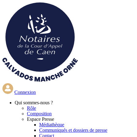
Aller
au
contenu
principal
Connexion
Qui
sommes-nous ?
Rôle
Composition
Espace Presse
Médiathèque
Communiqués et dossiers de presse
Contact