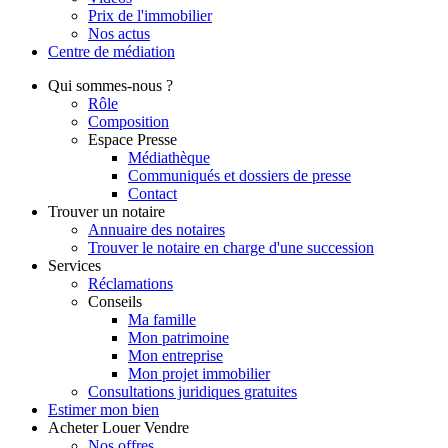
Prix de l'immobilier
Nos actus
Centre de
médiation
Qui
sommes-nous ?
Rôle
Composition
Espace Presse
Médiathèque
Communiqués et dossiers de presse
Contact
Trouver
un notaire
Annuaire des notaires
Trouver le notaire en charge d'une succession
Services
Réclamations
Conseils
Ma famille
Mon patrimoine
Mon entreprise
Mon projet immobilier
Consultations juridiques gratuites
Estimer
mon bien
Acheter
Louer
Vendre
Nos offres