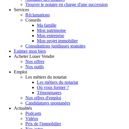
Trouver le notaire en charge d'une succession
Services
Réclamations
Conseils
Ma famille
Mon patrimoine
Mon entreprise
Mon projet immobilier
Consultations juridiques gratuites
Estimer
mon bien
Acheter
Louer
Vendre
Nos offres
Nos outils
Emploi
Les métiers du notariat
Les métiers du notariat
Où vous former ?
Témoignages
Nos offres d'emploi
Candidatures spontanées
Actualités
Podcasts
Vidéos
Prix de l'immobilier
Nos actus