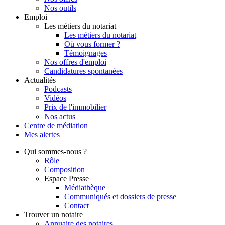
Nos outils
Emploi
Les métiers du notariat
Les métiers du notariat
Où vous former ?
Témoignages
Nos offres d'emploi
Candidatures spontanées
Actualités
Podcasts
Vidéos
Prix de l'immobilier
Nos actus
Centre de
médiation
Mes
alertes
Qui
sommes-nous ?
Rôle
Composition
Espace Presse
Médiathèque
Communiqués et dossiers de presse
Contact
Trouver
un notaire
Annuaire des notaires