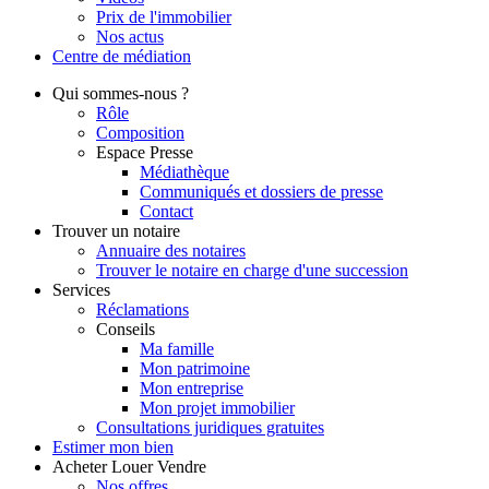
Prix de l'immobilier
Nos actus
Centre de
médiation
Qui
sommes-nous ?
Rôle
Composition
Espace Presse
Médiathèque
Communiqués et dossiers de presse
Contact
Trouver
un notaire
Annuaire des notaires
Trouver le notaire en charge d'une succession
Services
Réclamations
Conseils
Ma famille
Mon patrimoine
Mon entreprise
Mon projet immobilier
Consultations juridiques gratuites
Estimer
mon bien
Acheter
Louer
Vendre
Nos offres