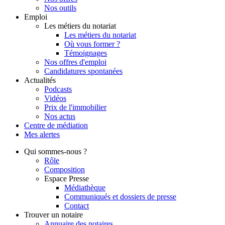
Nos outils
Emploi
Les métiers du notariat
Les métiers du notariat
Où vous former ?
Témoignages
Nos offres d'emploi
Candidatures spontanées
Actualités
Podcasts
Vidéos
Prix de l'immobilier
Nos actus
Centre de
médiation
Mes
alertes
Qui
sommes-nous ?
Rôle
Composition
Espace Presse
Médiathèque
Communiqués et dossiers de presse
Contact
Trouver
un notaire
Annuaire des notaires