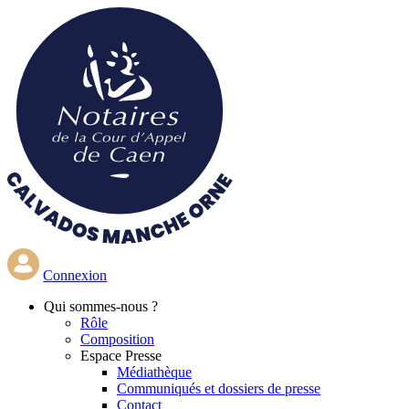
Aller
au
contenu
principal
Connexion
Qui
sommes-nous ?
Rôle
Composition
Espace Presse
Médiathèque
Communiqués et dossiers de presse
Contact