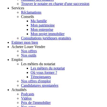
Trouver le notaire en charge d'une succession
Services
Réclamations
Conseils
Ma famille
Mon patrimoine
Mon entreprise
Mon projet immobilier
Consultations juridiques gratuites
Estimer
mon bien
Acheter
Louer
Vendre
Nos offres
Nos outils
Emploi
Les métiers du notariat
Les métiers du notariat
Où vous former ?
Témoignages
Nos offres d'emploi
Candidatures spontanées
Actualités
Podcasts
Vidéos
Prix de l'immobilier
Nos actus