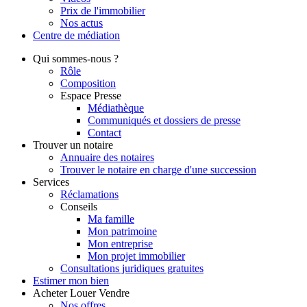
Prix de l'immobilier
Nos actus
Centre de
médiation
Qui
sommes-nous ?
Rôle
Composition
Espace Presse
Médiathèque
Communiqués et dossiers de presse
Contact
Trouver
un notaire
Annuaire des notaires
Trouver le notaire en charge d'une succession
Services
Réclamations
Conseils
Ma famille
Mon patrimoine
Mon entreprise
Mon projet immobilier
Consultations juridiques gratuites
Estimer
mon bien
Acheter
Louer
Vendre
Nos offres