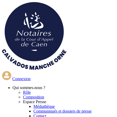
Aller
au
contenu
principal
Connexion
Qui
sommes-nous ?
Rôle
Composition
Espace Presse
Médiathèque
Communiqués et dossiers de presse
Contact