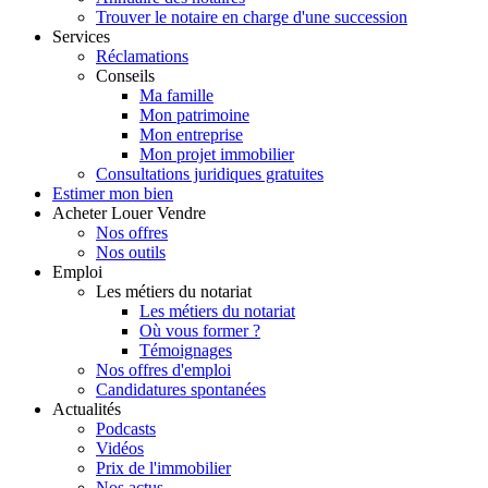
Trouver le notaire en charge d'une succession
Services
Réclamations
Conseils
Ma famille
Mon patrimoine
Mon entreprise
Mon projet immobilier
Consultations juridiques gratuites
Estimer
mon bien
Acheter
Louer
Vendre
Nos offres
Nos outils
Emploi
Les métiers du notariat
Les métiers du notariat
Où vous former ?
Témoignages
Nos offres d'emploi
Candidatures spontanées
Actualités
Podcasts
Vidéos
Prix de l'immobilier
Nos actus