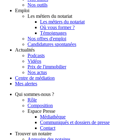
Nos outils
Emploi
Les métiers du notariat
Les métiers du notariat
Où vous former ?
Témoignages
Nos offres d'emploi
Candidatures spontanées
Actualités
Podcasts
Vidéos
Prix de l'immobilier
Nos actus
Centre de
médiation
Mes
alertes
Qui
sommes-nous ?
Rôle
Composition
Espace Presse
Médiathèque
Communiqués et dossiers de presse
Contact
Trouver
un notaire
Annuaire des notaires