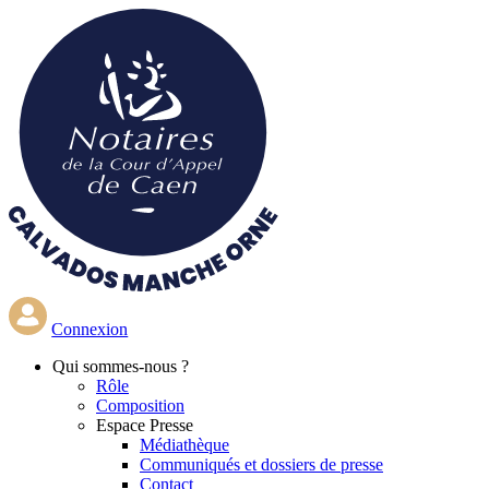
Aller
au
contenu
principal
Connexion
Qui
sommes-nous ?
Rôle
Composition
Espace Presse
Médiathèque
Communiqués et dossiers de presse
Contact