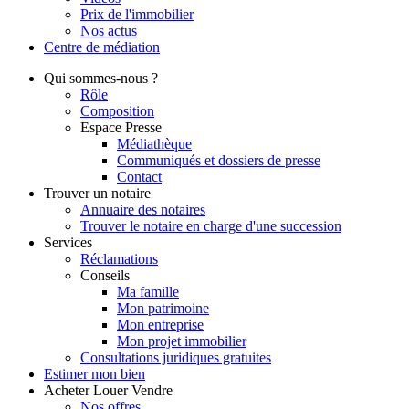
Prix de l'immobilier
Nos actus
Centre de
médiation
Qui
sommes-nous ?
Rôle
Composition
Espace Presse
Médiathèque
Communiqués et dossiers de presse
Contact
Trouver
un notaire
Annuaire des notaires
Trouver le notaire en charge d'une succession
Services
Réclamations
Conseils
Ma famille
Mon patrimoine
Mon entreprise
Mon projet immobilier
Consultations juridiques gratuites
Estimer
mon bien
Acheter
Louer
Vendre
Nos offres