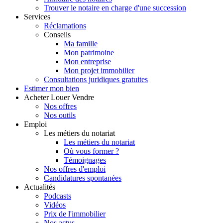
Trouver le notaire en charge d'une succession
Services
Réclamations
Conseils
Ma famille
Mon patrimoine
Mon entreprise
Mon projet immobilier
Consultations juridiques gratuites
Estimer
mon bien
Acheter
Louer
Vendre
Nos offres
Nos outils
Emploi
Les métiers du notariat
Les métiers du notariat
Où vous former ?
Témoignages
Nos offres d'emploi
Candidatures spontanées
Actualités
Podcasts
Vidéos
Prix de l'immobilier
Nos actus