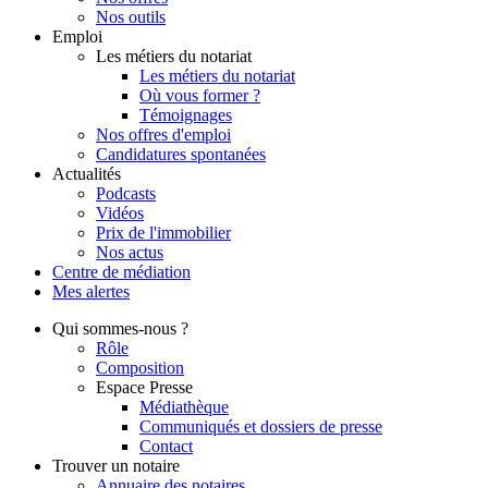
Nos outils
Emploi
Les métiers du notariat
Les métiers du notariat
Où vous former ?
Témoignages
Nos offres d'emploi
Candidatures spontanées
Actualités
Podcasts
Vidéos
Prix de l'immobilier
Nos actus
Centre de
médiation
Mes
alertes
Qui
sommes-nous ?
Rôle
Composition
Espace Presse
Médiathèque
Communiqués et dossiers de presse
Contact
Trouver
un notaire
Annuaire des notaires