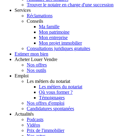
Trouver le notaire en charge d'une succession
Services
Réclamations
Conseils
Ma famille
Mon patrimoine
Mon entreprise
Mon projet immobilier
Consultations juridiques gratuites
Estimer
mon bien
Acheter
Louer
Vendre
Nos offres
Nos outils
Emploi
Les métiers du notariat
Les métiers du notariat
Où vous former ?
Témoignages
Nos offres d'emploi
Candidatures spontanées
Actualités
Podcasts
Vidéos
Prix de l'immobilier
Nos actus