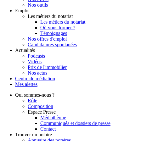
Nos outils
Emploi
Les métiers du notariat
Les métiers du notariat
Où vous former ?
Témoignages
Nos offres d'emploi
Candidatures spontanées
Actualités
Podcasts
Vidéos
Prix de l'immobilier
Nos actus
Centre de
médiation
Mes
alertes
Qui
sommes-nous ?
Rôle
Composition
Espace Presse
Médiathèque
Communiqués et dossiers de presse
Contact
Trouver
un notaire
Annuaire des notaires