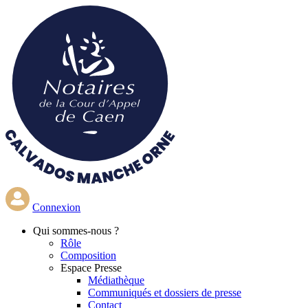
Aller
au
contenu
principal
Connexion
Qui
sommes-nous ?
Rôle
Composition
Espace Presse
Médiathèque
Communiqués et dossiers de presse
Contact