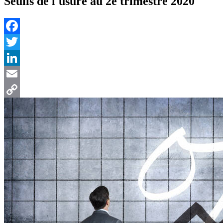
Seuils de l'usure au 2e trimestre 2020
Facebook
Twitter
LinkedIn
Email
Copy
Link