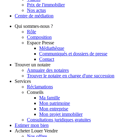
Prix de l'immobilier
Nos actus
Centre de
médiation
Qui
sommes-nous ?
Rôle
Composition
Espace Presse
Médiathèque
Communiqués et dossiers de presse
Contact
Trouver
un notaire
Annuaire des notaires
Trouver le notaire en charge d'une succession
Services
Réclamations
Conseils
Ma famille
Mon patrimoine
Mon entreprise
Mon projet immobilier
Consultations juridiques gratuites
Estimer
mon bien
Acheter
Louer
Vendre
Nos offres