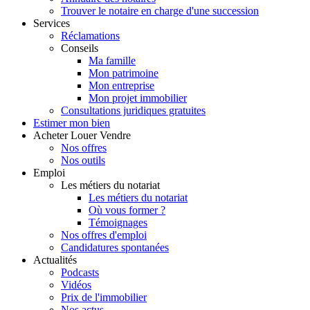
Trouver le notaire en charge d'une succession
Services
Réclamations
Conseils
Ma famille
Mon patrimoine
Mon entreprise
Mon projet immobilier
Consultations juridiques gratuites
Estimer
mon bien
Acheter
Louer
Vendre
Nos offres
Nos outils
Emploi
Les métiers du notariat
Les métiers du notariat
Où vous former ?
Témoignages
Nos offres d'emploi
Candidatures spontanées
Actualités
Podcasts
Vidéos
Prix de l'immobilier
Nos actus