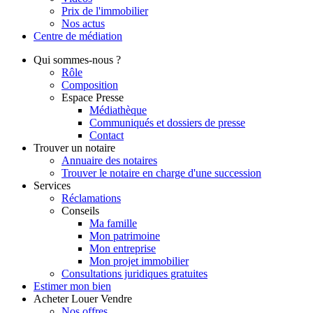
Prix de l'immobilier
Nos actus
Centre de
médiation
Qui
sommes-nous ?
Rôle
Composition
Espace Presse
Médiathèque
Communiqués et dossiers de presse
Contact
Trouver
un notaire
Annuaire des notaires
Trouver le notaire en charge d'une succession
Services
Réclamations
Conseils
Ma famille
Mon patrimoine
Mon entreprise
Mon projet immobilier
Consultations juridiques gratuites
Estimer
mon bien
Acheter
Louer
Vendre
Nos offres