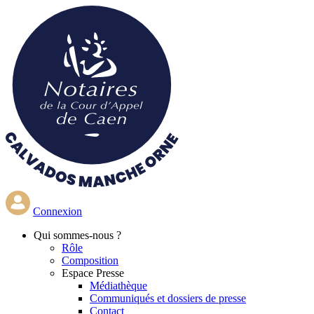
Aller
au
contenu
principal
Connexion
Qui
sommes-nous ?
Rôle
Composition
Espace Presse
Médiathèque
Communiqués et dossiers de presse
Contact