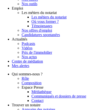
Nos outils
Emploi
Les métiers du notariat
Les métiers du notariat
Où vous former ?
Témoignages
Nos offres d'emploi
Candidatures spontanées
Actualités
Podcasts
Vidéos
Prix de l'immobilier
Nos actus
Centre de
médiation
Mes
alertes
Qui
sommes-nous ?
Rôle
Composition
Espace Presse
Médiathèque
Communiqués et dossiers de presse
Contact
Trouver
un notaire
Annuaire des notaires