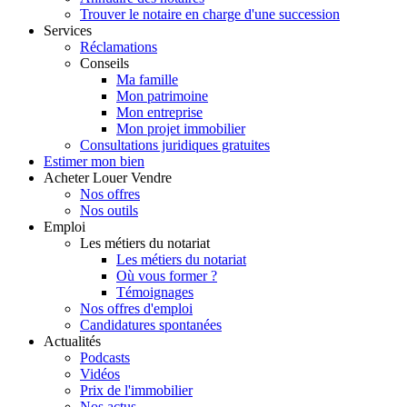
Trouver le notaire en charge d'une succession
Services
Réclamations
Conseils
Ma famille
Mon patrimoine
Mon entreprise
Mon projet immobilier
Consultations juridiques gratuites
Estimer
mon bien
Acheter
Louer
Vendre
Nos offres
Nos outils
Emploi
Les métiers du notariat
Les métiers du notariat
Où vous former ?
Témoignages
Nos offres d'emploi
Candidatures spontanées
Actualités
Podcasts
Vidéos
Prix de l'immobilier
Nos actus