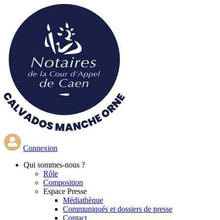
Aller
au
contenu
principal
Connexion
Qui
sommes-nous ?
Rôle
Composition
Espace Presse
Médiathèque
Communiqués et dossiers de presse
Contact