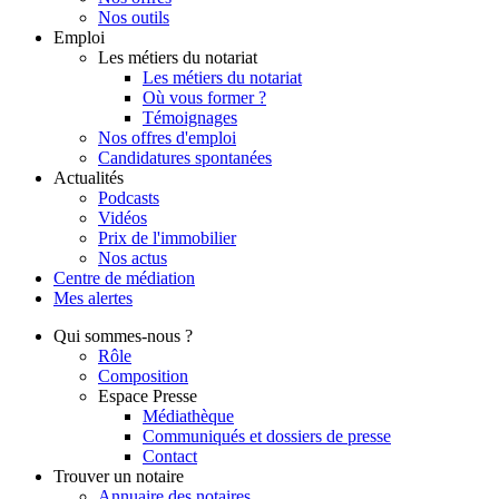
Nos outils
Emploi
Les métiers du notariat
Les métiers du notariat
Où vous former ?
Témoignages
Nos offres d'emploi
Candidatures spontanées
Actualités
Podcasts
Vidéos
Prix de l'immobilier
Nos actus
Centre de
médiation
Mes
alertes
Qui
sommes-nous ?
Rôle
Composition
Espace Presse
Médiathèque
Communiqués et dossiers de presse
Contact
Trouver
un notaire
Annuaire des notaires