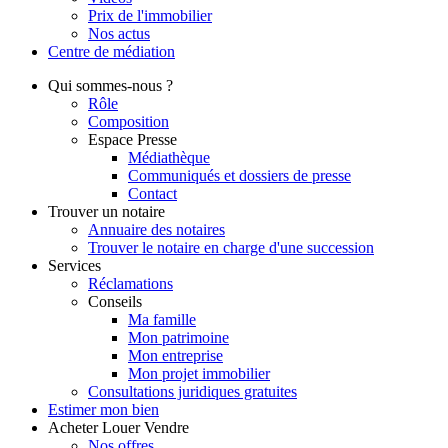
Prix de l'immobilier
Nos actus
Centre de
médiation
Qui
sommes-nous ?
Rôle
Composition
Espace Presse
Médiathèque
Communiqués et dossiers de presse
Contact
Trouver
un notaire
Annuaire des notaires
Trouver le notaire en charge d'une succession
Services
Réclamations
Conseils
Ma famille
Mon patrimoine
Mon entreprise
Mon projet immobilier
Consultations juridiques gratuites
Estimer
mon bien
Acheter
Louer
Vendre
Nos offres