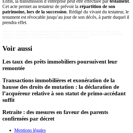
Enfin, la transmission d’entreprise peut être effectuée par
testament
.
Cet acte permet au testateur de prévoir la
répartition de son
patrimoine, lors de la succession
. Rédigé du vivant du testateur, le
testament est révocable jusqu’au jour de son décès, à partir duquel il
prendra effet.
Mots clés : Entreprise, cession, transmission, société, repreneur, entreprises, activité, prix, parts, projet,
repreneurs, entrepreneur, accompagnement, création, conseils, cci, prix, parts, france, droit, dirigeant, PME,
business plan, diagnostic, juridique, chef entreprises, droit, étape, repreneurs
Voir aussi
Les taux des prêts immobiliers poursuivent leur
remontée
Transactions immobilières et exonération de la
hausse des droits de mutation : la déclaration de
l’acquéreur relative à son statut de primo-accédant
suffit
Retraite : des mesures en faveur des parents
confirmées par décret
Mentions légales