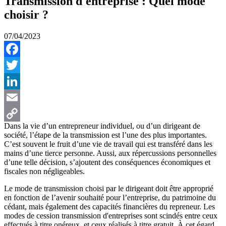
Transmission d'entreprise : Quel mode
choisir ?
07/04/2023
Facebook
Twitter
LinkedIn
Email
Dans la vie d’un entrepreneur individuel, ou d’un dirigeant de
Copy
société, l’étape de la transmission est l’une des plus importantes.
C’est souvent le fruit d’une vie de travail qui est transféré dans les
Link
mains d’une tierce personne. Aussi, aux répercussions personnelles
d’une telle décision, s’ajoutent des conséquences économiques et
fiscales non négligeables.
Le mode de transmission choisi par le dirigeant doit être approprié
en fonction de l’avenir souhaité pour l’entreprise, du patrimoine du
cédant, mais également des capacités financières du repreneur. Les
modes de cession transmission d'entreprises sont scindés entre ceux
effectués à titre onéreux, et ceux réalisés à titre gratuit. À cet égard,