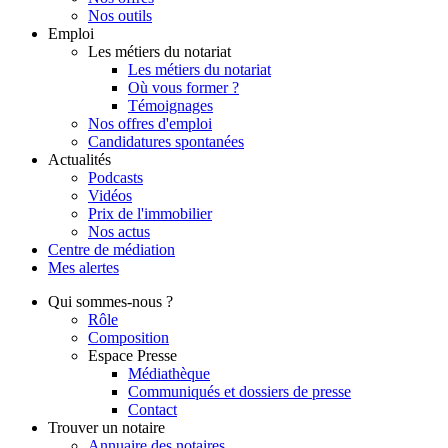
Nos outils
Emploi
Les métiers du notariat
Les métiers du notariat
Où vous former ?
Témoignages
Nos offres d'emploi
Candidatures spontanées
Actualités
Podcasts
Vidéos
Prix de l'immobilier
Nos actus
Centre de
médiation
Mes
alertes
Qui
sommes-nous ?
Rôle
Composition
Espace Presse
Médiathèque
Communiqués et dossiers de presse
Contact
Trouver
un notaire
Annuaire des notaires