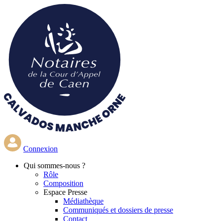
Aller
au
contenu
principal
Connexion
Qui
sommes-nous ?
Rôle
Composition
Espace Presse
Médiathèque
Communiqués et dossiers de presse
Contact