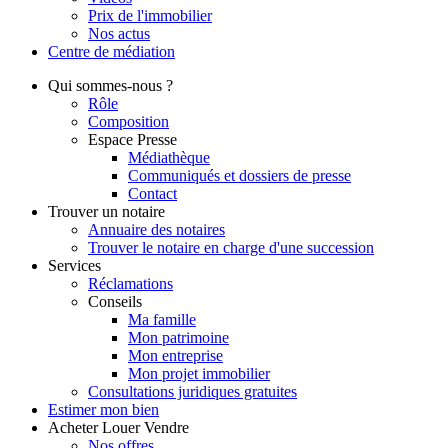
Prix de l'immobilier
Nos actus
Centre de
médiation
Qui
sommes-nous ?
Rôle
Composition
Espace Presse
Médiathèque
Communiqués et dossiers de presse
Contact
Trouver
un notaire
Annuaire des notaires
Trouver le notaire en charge d'une succession
Services
Réclamations
Conseils
Ma famille
Mon patrimoine
Mon entreprise
Mon projet immobilier
Consultations juridiques gratuites
Estimer
mon bien
Acheter
Louer
Vendre
Nos offres