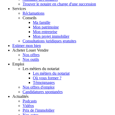
Trouver le notaire en charge d'une succession
Services
Réclamations
Conseils
Ma famille
Mon patrimoine
Mon entreprise
Mon projet immobilier
Consultations juridiques gratuites
Estimer
mon bien
Acheter
Louer
Vendre
Nos offres
Nos outils
Emploi
Les métiers du notariat
Les métiers du notariat
Où vous former ?
Témoignages
Nos offres d'emploi
Candidatures spontanées
Actualités
Podcasts
Vidéos
Prix de l'immobilier
Nos actus