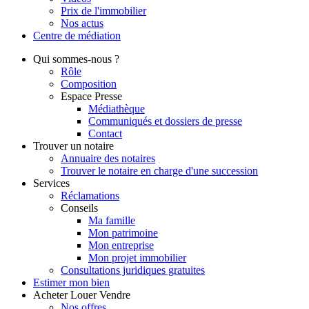
Prix de l'immobilier
Nos actus
Centre de
médiation
Qui
sommes-nous ?
Rôle
Composition
Espace Presse
Médiathèque
Communiqués et dossiers de presse
Contact
Trouver
un notaire
Annuaire des notaires
Trouver le notaire en charge d'une succession
Services
Réclamations
Conseils
Ma famille
Mon patrimoine
Mon entreprise
Mon projet immobilier
Consultations juridiques gratuites
Estimer
mon bien
Acheter
Louer
Vendre
Nos offres