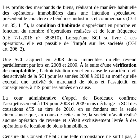
Les profits des marchands de biens, réalisant de manière habituelle
des opérations immobilières dans une intention spéculative,
présentent le caractère de bénéfices industriels et commerciaux (CGI
o
art. 35, I-1
), la
condition d’habitude
s’appréciant en principe en
fonction du nombre d’opérations réalisées et de leur fréquence
o
(CE 7-1-2016 n
383810). Lorsqu’une
SCI
se livre à ces
opérations, elle est passible de l’
impôt sur les sociétés
(CGI
art. 206, 2).
Une SCI acquiert en 2008 deux immeubles qu’elle revend
partiellement par lots en 2008 et 2009. À la suite d’une
vérification
de comptabilité
, l’administration remet en cause le caractère civil
des activités de la SCI pour les années 2008 à 2010 au motif qu’elle
exerçait une activité de marchand de biens et l’assujettit, en
conséquence, à l’IS pour les années en cause.
La cour administrative d’appel de Bordeaux confirme
l’assujettissement à l’IS pour 2008 et 2009 mais décharge la SCI des
cotisations d’IS au titre de 2010, en se fondant sur la seule
circonstance que, au cours de cette année, la société n’avait réalisé
aucune opération de revente et s’était exclusivement livrée à des
opérations de location de biens immobiliers.
Censure du Conseil d’État : une telle circonstance ne suffit pas, à