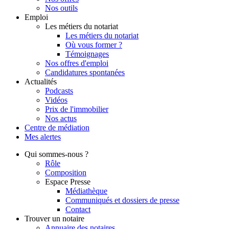
Nos outils
Emploi
Les métiers du notariat
Les métiers du notariat
Où vous former ?
Témoignages
Nos offres d'emploi
Candidatures spontanées
Actualités
Podcasts
Vidéos
Prix de l'immobilier
Nos actus
Centre de
médiation
Mes
alertes
Qui
sommes-nous ?
Rôle
Composition
Espace Presse
Médiathèque
Communiqués et dossiers de presse
Contact
Trouver
un notaire
Annuaire des notaires