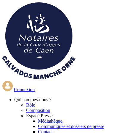
Aller
au
contenu
principal
Connexion
Qui
sommes-nous ?
Rôle
Composition
Espace Presse
Médiathèque
Communiqués et dossiers de presse
Contact