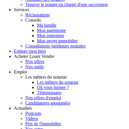
Trouver le notaire en charge d'une succession
Services
Réclamations
Conseils
Ma famille
Mon patrimoine
Mon entreprise
Mon projet immobilier
Consultations juridiques gratuites
Estimer
mon bien
Acheter
Louer
Vendre
Nos offres
Nos outils
Emploi
Les métiers du notariat
Les métiers du notariat
Où vous former ?
Témoignages
Nos offres d'emploi
Candidatures spontanées
Actualités
Podcasts
Vidéos
Prix de l'immobilier
Nos actus