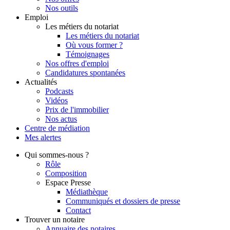
Nos outils
Emploi
Les métiers du notariat
Les métiers du notariat
Où vous former ?
Témoignages
Nos offres d'emploi
Candidatures spontanées
Actualités
Podcasts
Vidéos
Prix de l'immobilier
Nos actus
Centre de
médiation
Mes
alertes
Qui
sommes-nous ?
Rôle
Composition
Espace Presse
Médiathèque
Communiqués et dossiers de presse
Contact
Trouver
un notaire
Annuaire des notaires