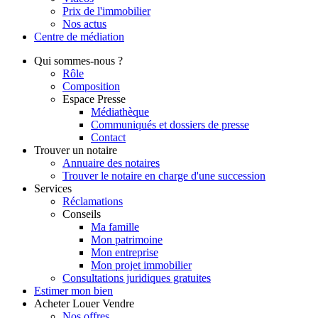
Prix de l'immobilier
Nos actus
Centre de
médiation
Qui
sommes-nous ?
Rôle
Composition
Espace Presse
Médiathèque
Communiqués et dossiers de presse
Contact
Trouver
un notaire
Annuaire des notaires
Trouver le notaire en charge d'une succession
Services
Réclamations
Conseils
Ma famille
Mon patrimoine
Mon entreprise
Mon projet immobilier
Consultations juridiques gratuites
Estimer
mon bien
Acheter
Louer
Vendre
Nos offres