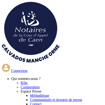
Aller
au
contenu
principal
Connexion
Qui
sommes-nous ?
Rôle
Composition
Espace Presse
Médiathèque
Communiqués et dossiers de presse
Contact