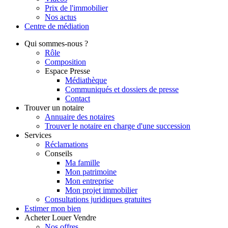
Prix de l'immobilier
Nos actus
Centre de
médiation
Qui
sommes-nous ?
Rôle
Composition
Espace Presse
Médiathèque
Communiqués et dossiers de presse
Contact
Trouver
un notaire
Annuaire des notaires
Trouver le notaire en charge d'une succession
Services
Réclamations
Conseils
Ma famille
Mon patrimoine
Mon entreprise
Mon projet immobilier
Consultations juridiques gratuites
Estimer
mon bien
Acheter
Louer
Vendre
Nos offres