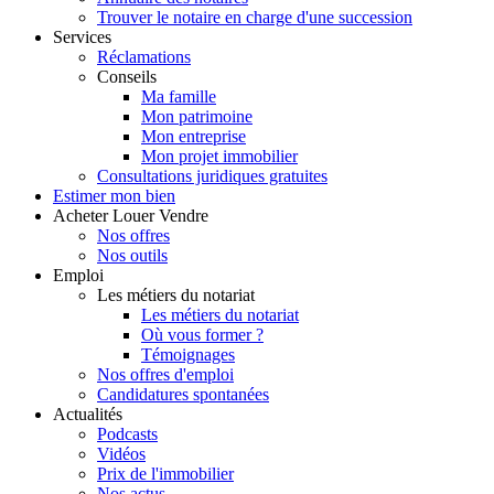
Trouver le notaire en charge d'une succession
Services
Réclamations
Conseils
Ma famille
Mon patrimoine
Mon entreprise
Mon projet immobilier
Consultations juridiques gratuites
Estimer
mon bien
Acheter
Louer
Vendre
Nos offres
Nos outils
Emploi
Les métiers du notariat
Les métiers du notariat
Où vous former ?
Témoignages
Nos offres d'emploi
Candidatures spontanées
Actualités
Podcasts
Vidéos
Prix de l'immobilier
Nos actus