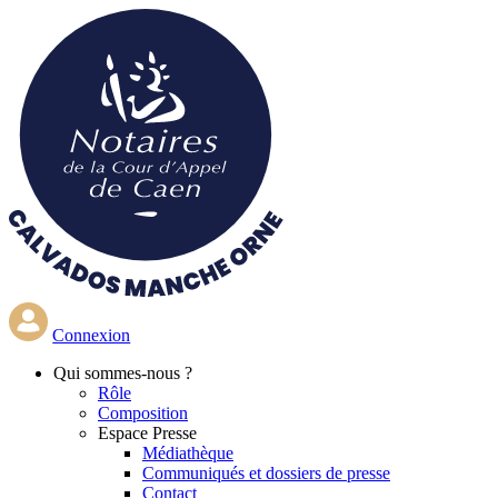
Aller
au
contenu
principal
Connexion
Qui
sommes-nous ?
Rôle
Composition
Espace Presse
Médiathèque
Communiqués et dossiers de presse
Contact