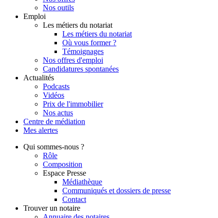
Nos outils
Emploi
Les métiers du notariat
Les métiers du notariat
Où vous former ?
Témoignages
Nos offres d'emploi
Candidatures spontanées
Actualités
Podcasts
Vidéos
Prix de l'immobilier
Nos actus
Centre de
médiation
Mes
alertes
Qui
sommes-nous ?
Rôle
Composition
Espace Presse
Médiathèque
Communiqués et dossiers de presse
Contact
Trouver
un notaire
Annuaire des notaires