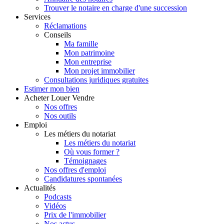
Trouver le notaire en charge d'une succession
Services
Réclamations
Conseils
Ma famille
Mon patrimoine
Mon entreprise
Mon projet immobilier
Consultations juridiques gratuites
Estimer
mon bien
Acheter
Louer
Vendre
Nos offres
Nos outils
Emploi
Les métiers du notariat
Les métiers du notariat
Où vous former ?
Témoignages
Nos offres d'emploi
Candidatures spontanées
Actualités
Podcasts
Vidéos
Prix de l'immobilier
Nos actus