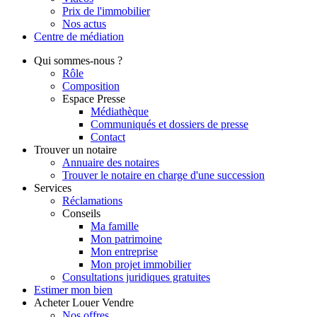
Prix de l'immobilier
Nos actus
Centre de
médiation
Qui
sommes-nous ?
Rôle
Composition
Espace Presse
Médiathèque
Communiqués et dossiers de presse
Contact
Trouver
un notaire
Annuaire des notaires
Trouver le notaire en charge d'une succession
Services
Réclamations
Conseils
Ma famille
Mon patrimoine
Mon entreprise
Mon projet immobilier
Consultations juridiques gratuites
Estimer
mon bien
Acheter
Louer
Vendre
Nos offres