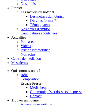
Nos outils
Emploi
Les métiers du notariat
Les métiers du notariat
Où vous former ?
Témoignages
Nos offres d'emploi
Candidatures spontanées
Actualités
Podcasts
Vidéos
Prix de l'immobilier
Nos actus
Centre de
médiation
Mes
alertes
Qui
sommes-nous ?
Rôle
Composition
Espace Presse
Médiathèque
Communiqués et dossiers de presse
Contact
Trouver
un notaire
Annuaire des notaires