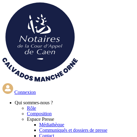
Aller
au
contenu
principal
Connexion
Qui
sommes-nous ?
Rôle
Composition
Espace Presse
Médiathèque
Communiqués et dossiers de presse
Contact